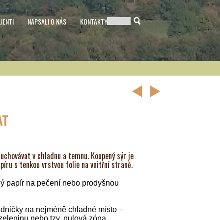
LIENTI
NAPSALI O NÁS
KONTAKTY
AT
i uchovávat v chladnu a temnu. Koupený sýr je
íru s tenkou vrstvou folie na vnitřní straně.
ný papír na pečení nebo prodyšnou
adničky na nejméně chladné místo –
 zeleninu nebo tzv. nulová zóna.