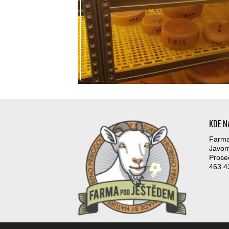
KDE N
Farma
Javor
Prose
463 4