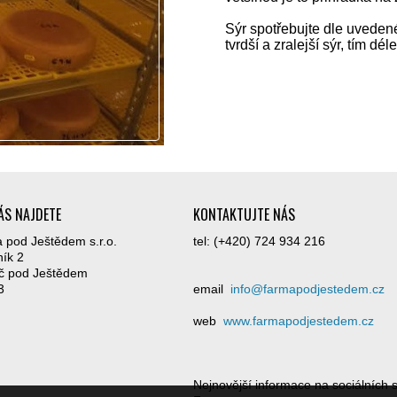
Sýr spotřebujte dle uveden
tvrdší a zralejší sýr, tím déle
ÁS NAJDETE
KONTAKTUJTE NÁS
 pod Ještědem s.r.o.
tel: (+420) 724 934 216
ník 2
č pod Ještědem
3
email
info@farmapodjestedem.cz
web
www.farmapodjestedem.cz
Nejnovější informace na sociálních s