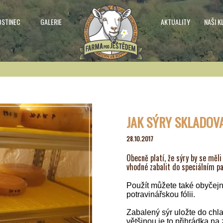
OSTINEC
GALERIE
AKTUALITY
NAŠI K
JAK SÝRY SKLADOV
28.10.2017
Obecně platí, že sýry by se měl
vhodné zabalit do speciálním pap
Použít můžete také obyčej
potravinářskou fólii.
Zabalený sýr uložte do chl
většinou je to přihrádka na