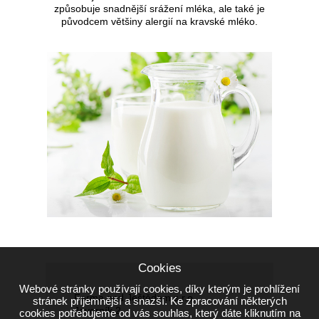
způsobuje snadnější srážení mléka, ale také je
původcem většiny alergií na kravské mléko.
Cookies
Webové stránky používají cookies, díky kterým je prohlížení
Farma pod Ještědem s.r.o.
stránek příjemnější a snazší. Ke zpracování některých
Javorník 2
cookies potřebujeme od vás souhlas, který dáte kliknutím na