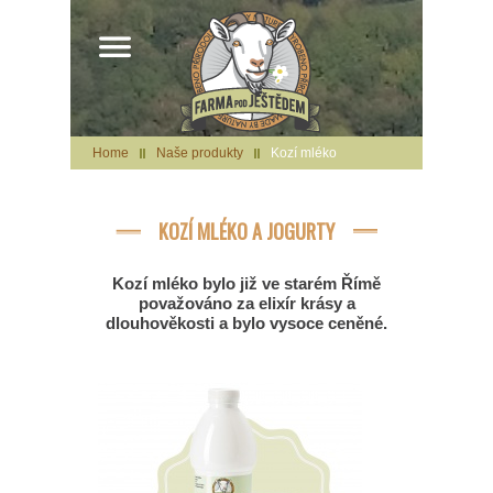
Home
Naše produkty
Kozí mléko
KOZÍ MLÉKO A JOGURTY
Kozí mléko bylo již ve starém Římě
považováno za elixír krásy a
dlouhověkosti a bylo vysoce ceněné.