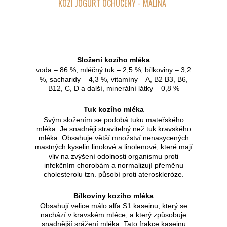
KOZÍ JOGURT OCHUCENÝ - MALINA
Složení kozího mléka
voda – 86 %, mléčný tuk – 2,5 %, bílkoviny – 3,2
%, sacharidy – 4,3 %, vitamíny – A, B2 B3, B6,
B12, C, D a další, minerální látky – 0,8 %
Tuk kozího mléka
Svým složením se podobá tuku mateřského
mléka. Je snadněji stravitelný než tuk kravského
mléka. Obsahuje větší množství nenasycených
mastných kyselin linolové a linolenové, které mají
vliv na zvýšení odolnosti organismu proti
infekčním chorobám a normalizují přeměnu
cholesterolu tzn. působí proti ateroskleróze.
Bílkoviny kozího mléka
Obsahují velice málo alfa S1 kaseinu, který se
nachází v kravském mléce, a který způsobuje
snadnější srážení mléka. Tato frakce kaseinu