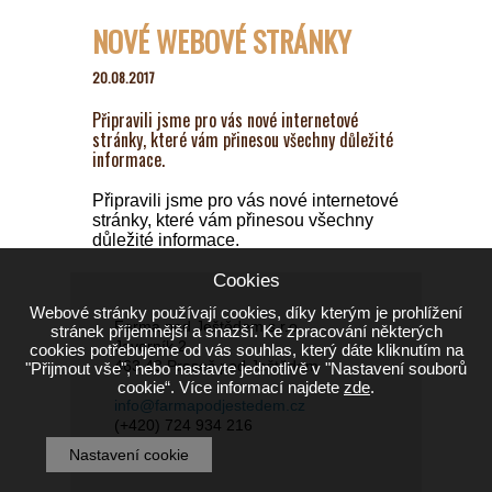
NOVÉ WEBOVÉ STRÁNKY
20.08.2017
Připravili jsme pro vás nové internetové
stránky, které vám přinesou všechny důležité
informace.
Připravili jsme pro vás nové internetové
stránky, které vám přinesou všechny
důležité informace.
Cookies
Webové stránky používají cookies, díky kterým je prohlížení
Farma pod Ještědem s.r.o.
stránek příjemnější a snazší. Ke zpracování některých
Javorník 2
cookies potřebujeme od vás souhlas, který dáte kliknutím na
463 43 Proseč pod Ještědem
"Přijmout vše", nebo nastavte jednotlivě v "Nastavení souborů
cookie“. Více informací najdete
zde
.
info@farmapodjestedem.cz
(+420) 724 934 216
Nastavení cookie